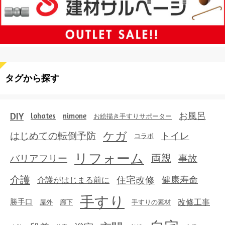
タグから探す
DIY
お風呂
lohates
nimone
お絵描き手すりサポーター
ケガ
はじめての転倒予防
トイレ
コラボ
リフォーム
両親
事故
バリアフリー
介護
住宅改修
健康寿命
介護がはじまる前に
手すり
勝手口
改修工事
屋外
廊下
手すりの素材