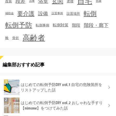
自宅
玄関
段差
浴室
改装
老後
法事
自粛
転倒
要介護
設備
設置場所
補助金
設置事例
転倒予防
階段・廊下
転倒対策
階段
転倒事例
高齢者
靴
骨折
編集部おすすめ記事
はじめての転倒予防DIY vol.1 自宅の危険箇所を
リストアップした話
はじめての転倒予防DIY vol.2 おしゃれな手すり
【nimone】をつけてみた話