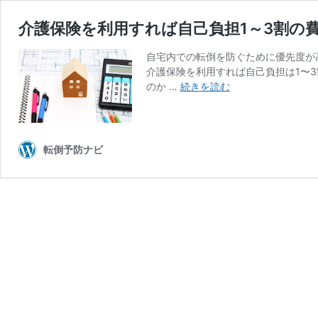
介護保険を利用すれば自己負担1～3割の費
自宅内での転倒を防ぐために優先度が
介護保険を利用すれば自己負担は1〜
介
のか …
続きを読む
護
保
険
を
転倒予防ナビ
利
用
す
れ
ば
自
己
負
担
1
～