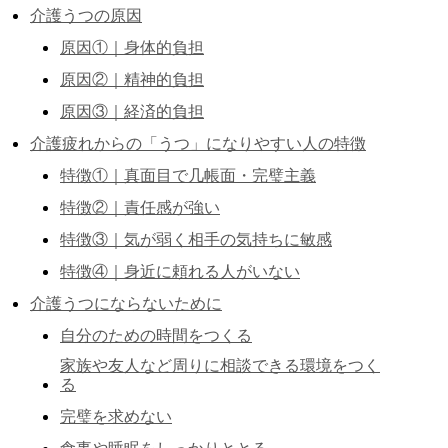
介護うつの原因
原因①｜身体的負担
原因②｜精神的負担
原因③｜経済的負担
介護疲れからの「うつ」になりやすい人の特徴
特徴①｜真面目で几帳面・完璧主義
特徴②｜責任感が強い
特徴③｜気が弱く相手の気持ちに敏感
特徴④｜身近に頼れる人がいない
介護うつにならないために
自分のための時間をつくる
家族や友人など周りに相談できる環境をつく
る
完璧を求めない