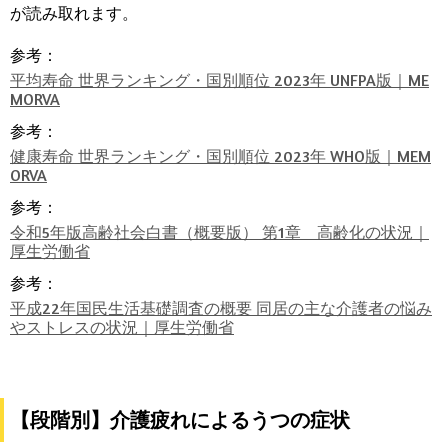
が読み取れます。
参考：
平均寿命 世界ランキング・国別順位 2023年 UNFPA版｜ME
MORVA
参考：
健康寿命 世界ランキング・国別順位 2023年 WHO版｜MEM
ORVA
参考：
令和5年版高齢社会白書（概要版） 第1章 高齢化の状況｜
厚生労働省
参考：
平成22年国民生活基礎調査の概要 同居の主な介護者の悩み
やストレスの状況｜厚生労働省
【段階別】介護疲れによるうつの症状