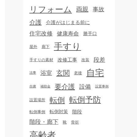
リフォーム
両親
事故
介護
介護がはじまる前に
住宅改修
健康寿命
勝手口
手すり
屋外
廊下
段差
改修工事
手すりの素材
改装
自宅
玄関
浴室
老後
法事
要介護
設備
自粛
補助金
設置事例
転倒予防
転倒
設置場所
転倒対策
階段
転倒事例
階段・廊下
靴
骨折
高齢者