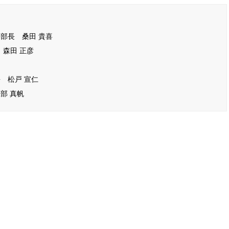
部長 桑田 貴喜
 森田 正彦
 松戸 宣仁
部 真帆