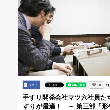
11
0
シェア
手すり開発会社マツ六社員た
すりが最適！ ～ 第三部「形