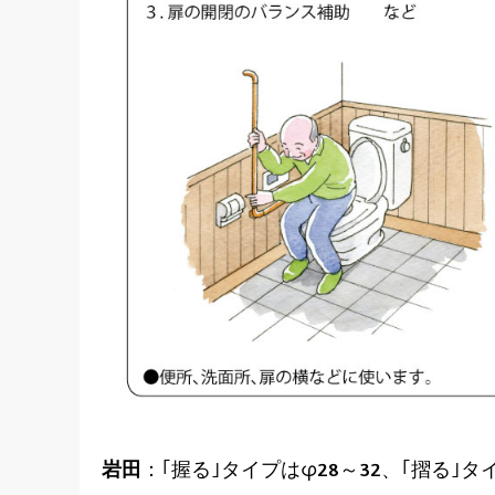
岩田
：｢握る｣タイプはφ28～32、｢摺る｣