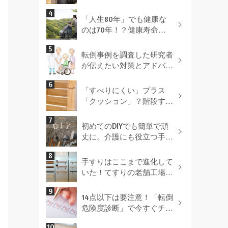
設置場所別 手すりを付け
る最適な方法とは！
「人生80年」でも健康な
のは70年！？健康寿命を
延ばすポイントとは
転倒事例を調査した研究者
が伝えたい対策とアドバイ
ス
「すべりにくい」プラス
「クッション」？階段すべ
り止めを選ぶポイントとは
（ＰＲ）
初めてのDIYでも簡単で頑
丈に。介護にも役立つ手す
り取付のコツを伝授！
手すりはここまで進化して
いた！てすりの老舗工場を
取材！
14点以下は要注意！「転倒
危険度診断」で今すぐチェ
ック！