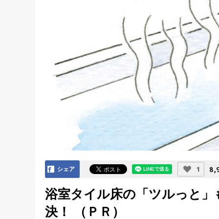
8,
1
シェア
浴室タイル床の「ツルっと」
決！ （ＰＲ）