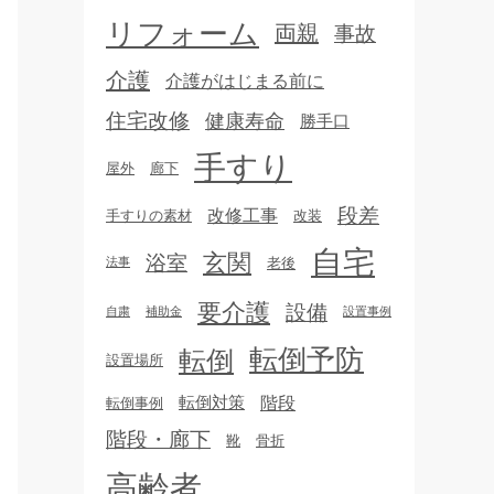
リフォーム
両親
事故
介護
介護がはじまる前に
住宅改修
健康寿命
勝手口
手すり
屋外
廊下
段差
改修工事
手すりの素材
改装
自宅
玄関
浴室
老後
法事
要介護
設備
自粛
補助金
設置事例
転倒予防
転倒
設置場所
転倒対策
階段
転倒事例
階段・廊下
靴
骨折
高齢者