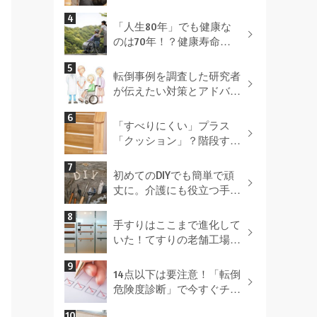
設置場所別 手すりを付け
る最適な方法とは！
「人生80年」でも健康な
のは70年！？健康寿命を
延ばすポイントとは
転倒事例を調査した研究者
が伝えたい対策とアドバイ
ス
「すべりにくい」プラス
「クッション」？階段すべ
り止めを選ぶポイントとは
（ＰＲ）
初めてのDIYでも簡単で頑
丈に。介護にも役立つ手す
り取付のコツを伝授！
手すりはここまで進化して
いた！てすりの老舗工場を
取材！
14点以下は要注意！「転倒
危険度診断」で今すぐチェ
ック！