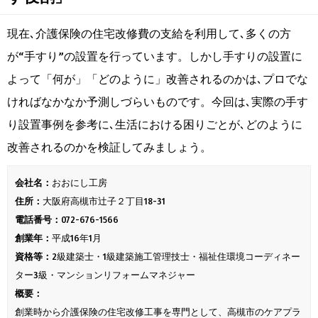
現在､介護保険の住宅改修費の支給を利用して､多くの方
が“手すり”の設置を行っています。しかし手すりの設置に
よって「何が」「どのように」改善されるのかは､プロでな
ければなかなか予測しづらいものです。今回は､実際の手す
り設置事例を参考に､生活における困りごとが､どのように
改善されるのかを検証してみましょう。
会社名：
おおにし工房
住所：
大阪府高槻市辻子２丁目18-31
電話番号：
072-676-1566
創業年：
平成16年1月
資格等：
2級建築士・1級建築施工管理技士・福祉住環境コーディネー
ター3級・マンションリフォームマネジャー
概要：
創業時から介護保険の住宅改修工事を専門として、高槻市のケアプラ