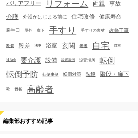
リフォーム
両親
事故
バリアフリー
介護
住宅改修
健康寿命
介護がはじまる前に
手すり
勝手口
改修工事
屋外
廊下
手すりの素材
自宅
玄関
段差
浴室
改装
老後
法事
自粛
転倒
要介護
設備
設置場所
補助金
設置事例
転倒予防
階段・廊下
転倒対策
階段
転倒事例
高齢者
靴
骨折
編集部おすすめ記事