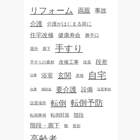
リフォーム
両親
事故
介護
介護がはじまる前に
住宅改修
健康寿命
勝手口
手すり
屋外
廊下
段差
改修工事
手すりの素材
改装
自宅
玄関
浴室
老後
法事
要介護
設備
自粛
補助金
設置事例
転倒予防
転倒
設置場所
転倒対策
階段
転倒事例
階段・廊下
靴
骨折
高齢者