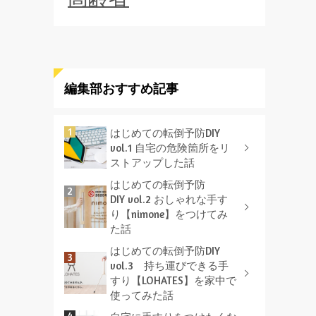
編集部おすすめ記事
はじめての転倒予防DIY
vol.1 自宅の危険箇所をリ
ストアップした話
はじめての転倒予防
DIY vol.2 おしゃれな手す
り【nimone】をつけてみ
た話
はじめての転倒予防DIY
vol.3 持ち運びできる手
すり【LOHATES】を家中で
使ってみた話