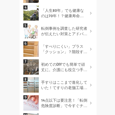
設置場所別 手すりを付け
る最適な方法とは！
「人生80年」でも健康な
のは70年！？健康寿命を
延ばすポイントとは
転倒事例を調査した研究者
が伝えたい対策とアドバイ
ス
「すべりにくい」プラス
「クッション」？階段すべ
り止めを選ぶポイントとは
（ＰＲ）
初めてのDIYでも簡単で頑
丈に。介護にも役立つ手す
り取付のコツを伝授！
手すりはここまで進化して
いた！てすりの老舗工場を
取材！
14点以下は要注意！「転倒
危険度診断」で今すぐチェ
ック！