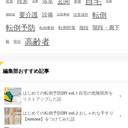
自宅
玄関
段差
浴室
改装
老後
法事
自粛
転倒
要介護
設備
設置場所
補助金
設置事例
転倒予防
階段・廊下
転倒対策
階段
転倒事例
高齢者
靴
骨折
編集部おすすめ記事
はじめての転倒予防DIY vol.1 自宅の危険箇所を
リストアップした話
はじめての転倒予防DIY vol.2 おしゃれな手すり
【nimone】をつけてみた話