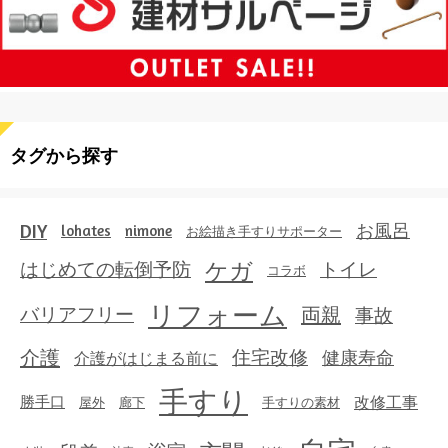
タグから探す
DIY
お風呂
lohates
nimone
お絵描き手すりサポーター
ケガ
はじめての転倒予防
トイレ
コラボ
リフォーム
両親
事故
バリアフリー
介護
住宅改修
健康寿命
介護がはじまる前に
手すり
勝手口
改修工事
屋外
廊下
手すりの素材