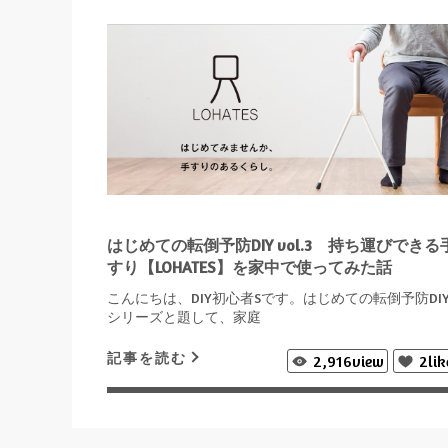
はじめての転倒予防DIY vol.3 持ち運びできる
すり【LOHATES】を家中で使ってみた話
こんにちは、DIY初心者Sです。はじめての転倒予防DI
シリーズと題して、家庭
記事を読む
2,916
view
2
lik