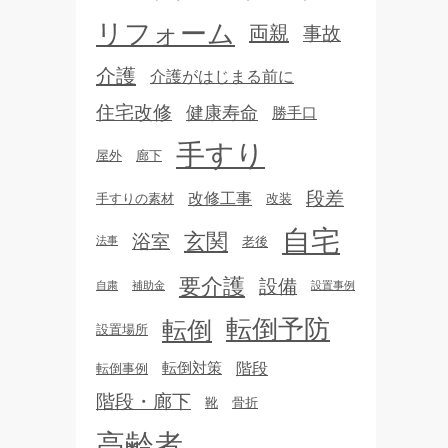
リフォーム
両親
事故
介護
介護がはじまる前に
住宅改修
健康寿命
勝手口
手すり
屋外
廊下
段差
改修工事
手すりの素材
改装
自宅
玄関
浴室
老後
法事
要介護
設備
自粛
補助金
設置事例
転倒予防
転倒
設置場所
転倒対策
階段
転倒事例
階段・廊下
靴
骨折
高齢者