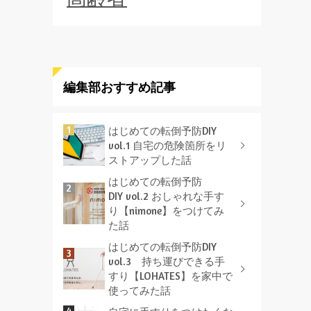
編集部おすすめ記事
はじめての転倒予防DIY
vol.1 自宅の危険箇所をリ
ストアップした話
はじめての転倒予防
DIY vol.2 おしゃれな手す
り【nimone】をつけてみ
た話
はじめての転倒予防DIY
vol.3 持ち運びできる手
すり【LOHATES】を家中で
使ってみた話