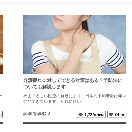
介護疲れに対してできる対策はある？予防法に
ついても解説します
ー
めまぐるしい医療の発達により、日本の平均寿命は年々
伸びてきています。それに伴い
記事を読む
e
1,724
view
0
like