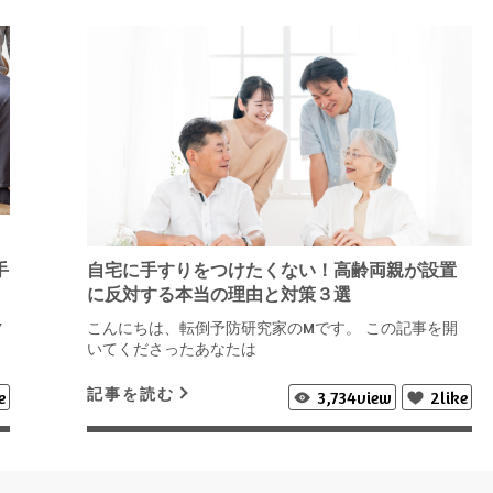
手
自宅に手すりをつけたくない！高齢両親が設置
に反対する本当の理由と対策３選
Y
こんにちは、転倒予防研究家のMです。 この記事を開
いてくださったあなたは
記事を読む
e
3,734
view
2
like