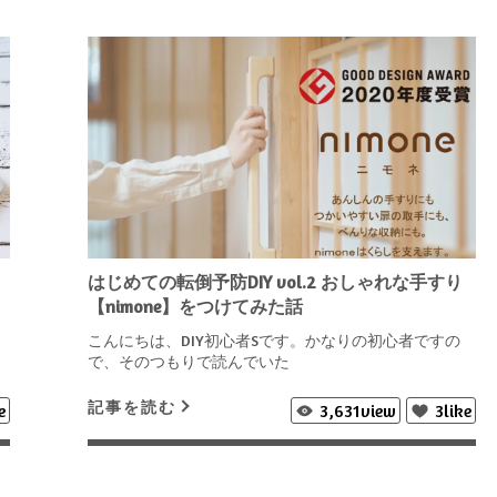
はじめての転倒予防DIY vol.2 おしゃれな手すり
【nimone】をつけてみた話
こんにちは、DIY初心者Sです。かなりの初心者ですの
で、そのつもりで読んでいた
記事を読む
e
3,631
view
3
like