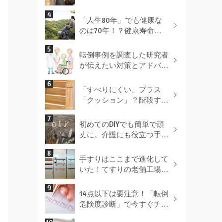
設置場所別 手すりを付け
る最適な方法とは！
「人生80年」でも健康な
のは70年！？健康寿命を
延ばすポイントとは
転倒事例を調査した研究者
が伝えたい対策とアドバイ
ス
「すべりにくい」プラス
「クッション」？階段すべ
り止めを選ぶポイントとは
（ＰＲ）
初めてのDIYでも簡単で頑
丈に。介護にも役立つ手す
り取付のコツを伝授！
手すりはここまで進化して
いた！てすりの老舗工場を
取材！
14点以下は要注意！「転倒
危険度診断」で今すぐチェ
ック！