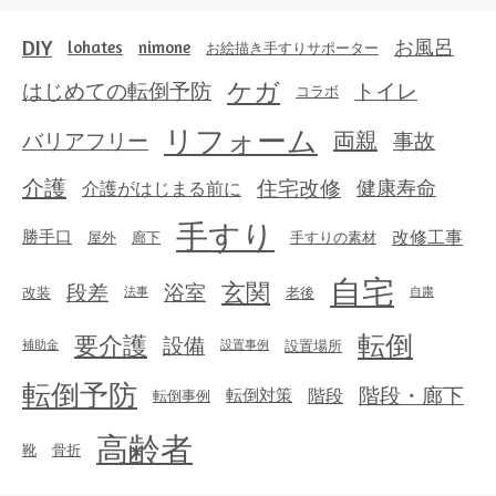
DIY
お風呂
lohates
nimone
お絵描き手すりサポーター
ケガ
はじめての転倒予防
トイレ
コラボ
リフォーム
両親
事故
バリアフリー
介護
住宅改修
健康寿命
介護がはじまる前に
手すり
勝手口
改修工事
屋外
廊下
手すりの素材
自宅
玄関
段差
浴室
改装
老後
法事
自粛
転倒
要介護
設備
設置場所
補助金
設置事例
転倒予防
階段・廊下
転倒対策
階段
転倒事例
高齢者
靴
骨折