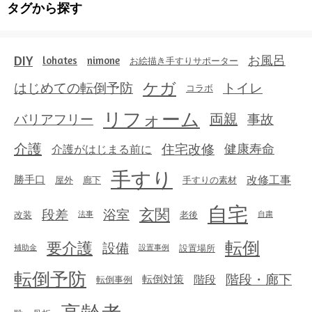
タグから探す
DIY
お風呂
lohates
nimone
お絵描き手すりサポーター
ケガ
はじめての転倒予防
トイレ
コラボ
リフォーム
両親
事故
バリアフリー
介護
住宅改修
健康寿命
介護がはじまる前に
手すり
勝手口
改修工事
屋外
廊下
手すりの素材
自宅
玄関
段差
浴室
改装
老後
法事
自粛
転倒
要介護
設備
設置場所
補助金
設置事例
転倒予防
階段・廊下
転倒対策
階段
転倒事例