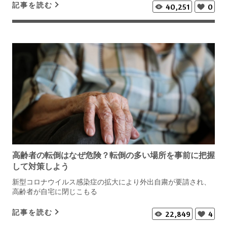
記事を読む
40,251
0
高齢者の転倒はなぜ危険？転倒の多い場所を事前に把握
して対策しよう
新型コロナウイルス感染症の拡大により外出自粛が要請され、
高齢者が自宅に閉じこもる
記事を読む
22,849
4